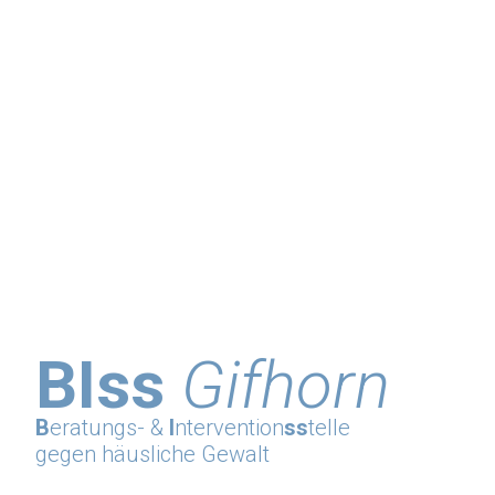
BIss
Gifhorn
B
eratungs- &
I
ntervention
ss
telle
gegen häusliche Gewalt